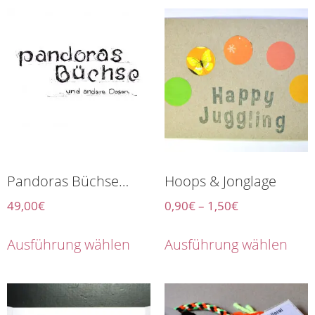
Pandoras Büchse…
Hoops & Jonglage
49,00
€
0,90
€
–
1,50
€
Ausführung wählen
Ausführung wählen