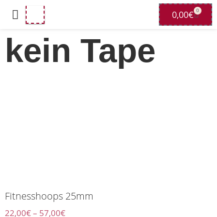
0
0,00
€
kein Tape
Fitnesshoops 25mm
22,00
€
–
57,00
€