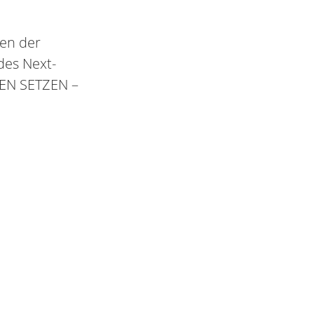
en der
des Next-
HEN SETZEN –