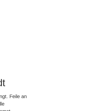
dt
ngt. Feile an
lle