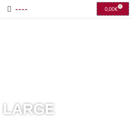
0
0,00
€
LARGE